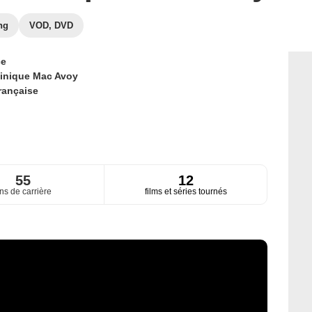
ng
VOD, DVD
ce
inique Mac Avoy
rançaise
55
12
ns de carrière
films et séries tournés