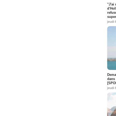
"J'ai
d'Hol
refus
super
jeudi 
Demai
dans 
[SPO
jeudi 