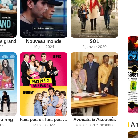
s grand
Nouveau monde
SOL
023
19 juin 2024
8 janvier 2020
u ring
Fais pas ci, fais pas ça
Avocats & Associés
A 
013
13 mars 2023
Date de sortie inconnue