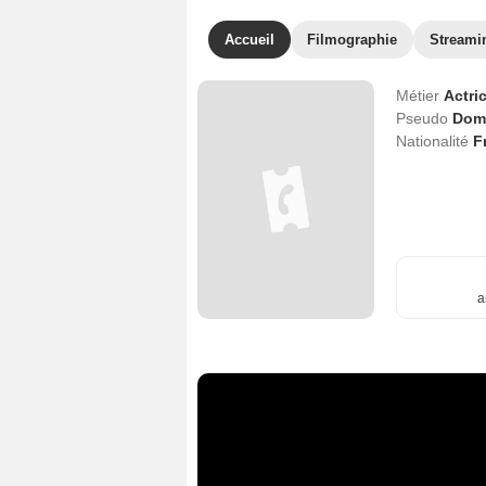
Accueil
Filmographie
Streami
Métier
Actri
Pseudo
Dom
Nationalité
F
a