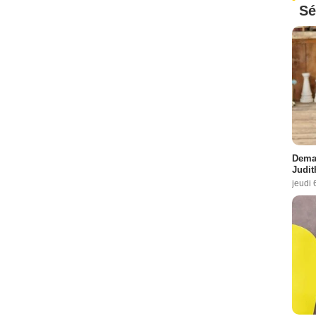
Sé
Demai
Judit
jeudi 