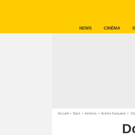
NEWS
CINÉMA
S
Accueil
Stars
Actrices
Actrice française
Do
D