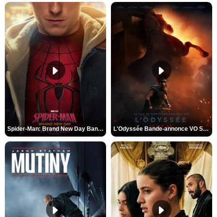
Spider-Man: Brand New Day Bande-annonce VO STFR
L'Odyssée Bande-annonce VO STFR