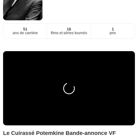
51
16
1
ans de carrière
films et séries tournés
prix
Le Cuirassé Potemkine Bande-annonce VF