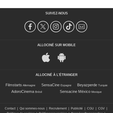
SUIVEZ-NOUS
ALLOCINÉ SUR MOBILE
ALLOCINÉ À L'ÉTRANGER
Filmstarts
SensaCine
Beyazperde
Allemagne
Espagne
Turquie
AdoroCinema
Sensacine México
Brésil
Mexique
Contact
|
Qui sommes-nous
|
Recrutement
|
Publicité
|
CGU
|
CGV
|