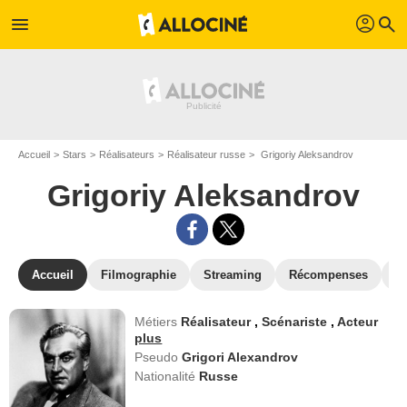
profil
menu
search
Accueil
Stars
Réalisateurs
Réalisateur russe
Grigoriy Aleksandrov
Grigoriy Aleksandrov
Accueil
Filmographie
Streaming
Récompenses
V
Métiers
Réalisateur
,
Scénariste
,
Acteur
plus
Pseudo
Grigori Alexandrov
Nationalité
Russe