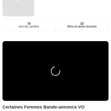
16
12
ans de carrière
films et séries tournés
Certaines Femmes Bande-annonce VO