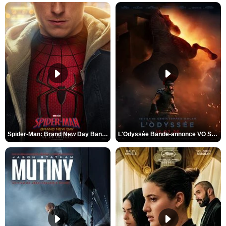
Spider-Man: Brand New Day Bande-annonce VO STFR
L'Odyssée Bande-annonce VO STFR