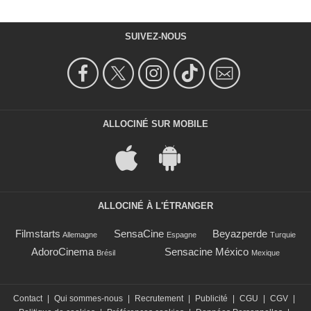
SUIVEZ-NOUS
ALLOCINÉ SUR MOBILE
ALLOCINÉ À L'ÉTRANGER
Filmstarts
SensaCine
Beyazperde
Allemagne
Espagne
Turquie
AdoroCinema
Sensacine México
Brésil
Mexique
Contact
|
Qui sommes-nous
|
Recrutement
|
Publicité
|
CGU
|
CGV
|