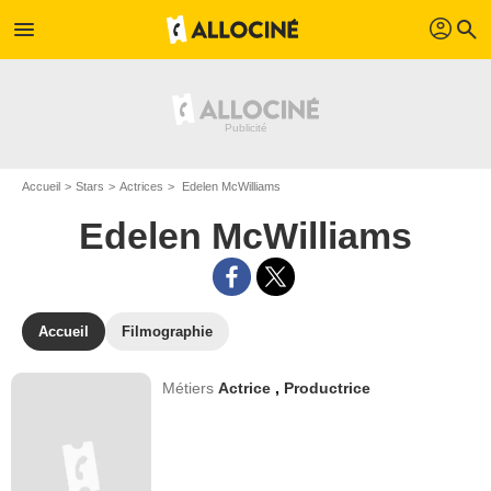
profil
menu
search
Accueil
Stars
Actrices
Edelen McWilliams
Edelen McWilliams
Accueil
Filmographie
Métiers
Actrice
,
Productrice