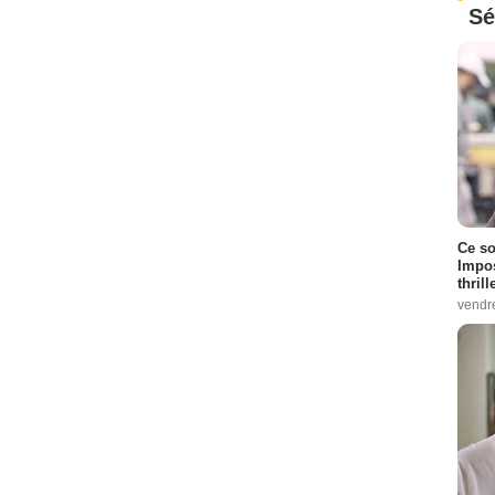
Sé
Ce so
Impos
thrill
vendr