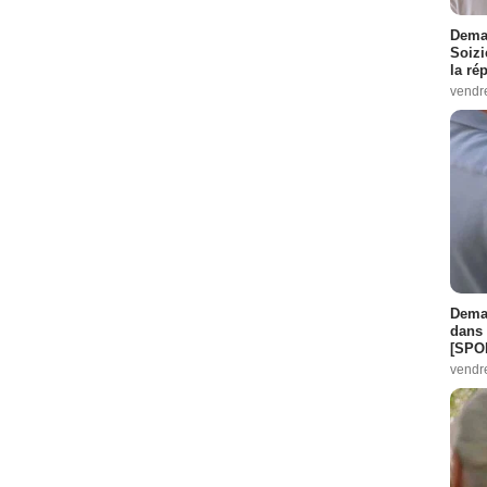
Demai
Soizi
la ré
vendr
Demai
dans 
[SPO
vendr