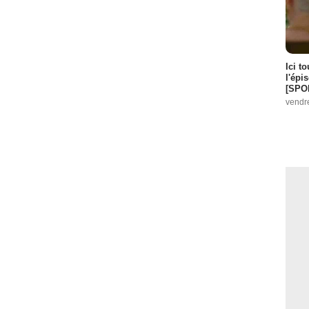
Ici t
l'épi
[SPO
vendr