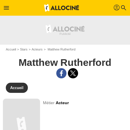
profil
menu
search
Accueil
Stars
Acteurs
Matthew Rutherford
Matthew Rutherford
Accueil
Métier
Acteur