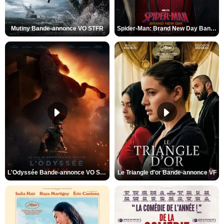
Mutiny Bande-annonce VO STFR
Spider-Man: Brand New Day Bande-annonce VO STFR
L'Odyssée Bande-annonce VO STFR
Le Triangle d'or Bande-annonce VF