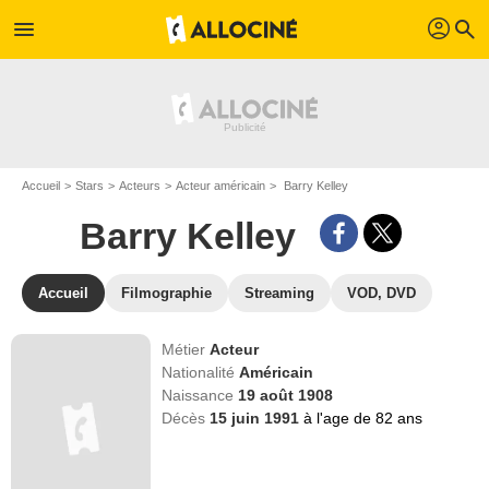
profil
menu
search
Accueil
Stars
Acteurs
Acteur américain
Barry Kelley
Barry Kelley
Accueil
Filmographie
Streaming
VOD, DVD
Métier
Acteur
Nationalité
Américain
Naissance
19 août 1908
Décès
15 juin 1991
à l'age de 82 ans