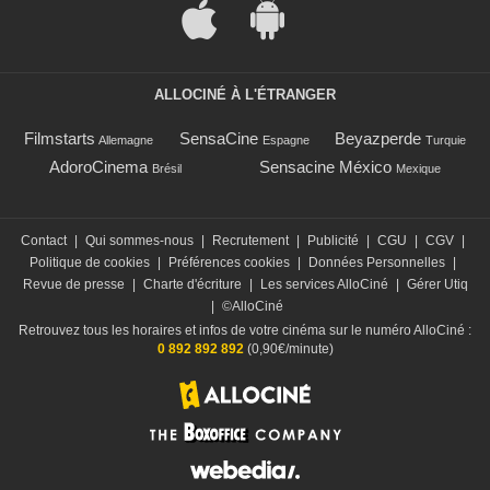
ALLOCINÉ À L'ÉTRANGER
Filmstarts
SensaCine
Beyazperde
Allemagne
Espagne
Turquie
AdoroCinema
Sensacine México
Brésil
Mexique
Contact
|
Qui sommes-nous
|
Recrutement
|
Publicité
|
CGU
|
CGV
|
Politique de cookies
|
Préférences cookies
|
Données Personnelles
|
Revue de presse
|
Charte d'écriture
|
Les services AlloCiné
|
Gérer Utiq
|
©AlloCiné
Retrouvez tous les horaires et infos de votre cinéma sur le numéro AlloCiné :
0 892 892 892
(0,90€/minute)