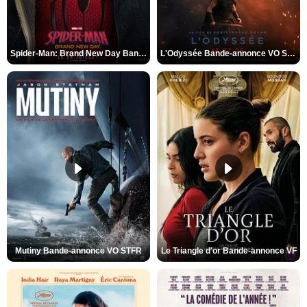
Spider-Man: Brand New Day Bande-annonce VO STFR
L'Odyssée Bande-annonce VO STFR
Mutiny Bande-annonce VO STFR
Le Triangle d'or Bande-annonce VF