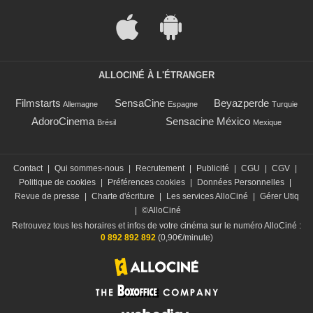
ALLOCINÉ À L'ÉTRANGER
Filmstarts
SensaCine
Beyazperde
Allemagne
Espagne
Turquie
AdoroCinema
Sensacine México
Brésil
Mexique
Contact
|
Qui sommes-nous
|
Recrutement
|
Publicité
|
CGU
|
CGV
|
Politique de cookies
|
Préférences cookies
|
Données Personnelles
|
Revue de presse
|
Charte d'écriture
|
Les services AlloCiné
|
Gérer Utiq
|
©AlloCiné
Retrouvez tous les horaires et infos de votre cinéma sur le numéro AlloCiné :
0 892 892 892
(0,90€/minute)