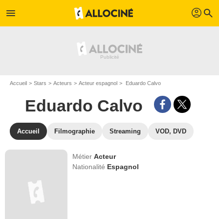
profil
menu
search
Accueil
Stars
Acteurs
Acteur espagnol
Eduardo Calvo
Eduardo Calvo
Accueil
Filmographie
Streaming
VOD, DVD
Métier
Acteur
Nationalité
Espagnol