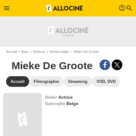
profil
menu
search
Accueil
Stars
Actrices
Actrice belge
Mieke De Groote
Mieke De Groote
Accueil
Filmographie
Streaming
VOD, DVD
Métier
Actrice
Nationalité
Belge