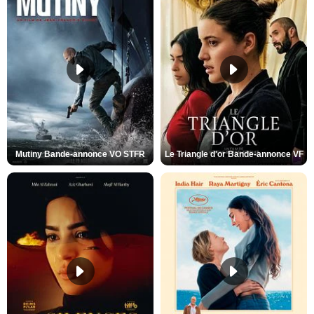
Mutiny Bande-annonce VO STFR
Le Triangle d'or Bande-annonce VF