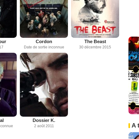
our
Cordon
The Beast
17
Date de sortie inconnue
30 décembre 2015
al
Dossier K.
A 
inconnue
2 août 2011