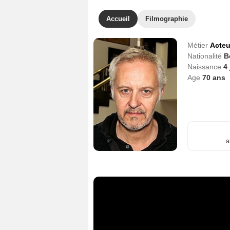
Accueil
Filmographie
Métier
Acteu
Nationalité
B
Naissance
4 
Age
70
ans
a