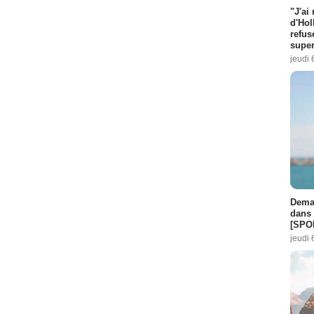
"J'ai
d'Hol
refus
super
jeudi 
Demai
dans 
[SPO
jeudi 