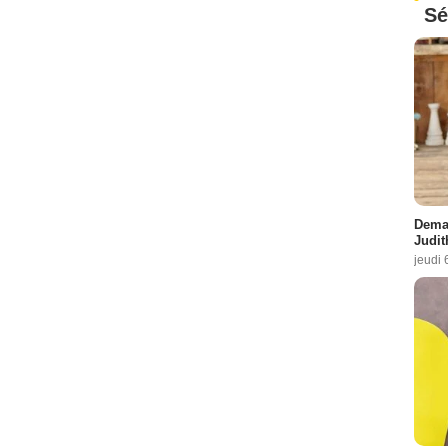
Sé
Demai
Judit
jeudi 