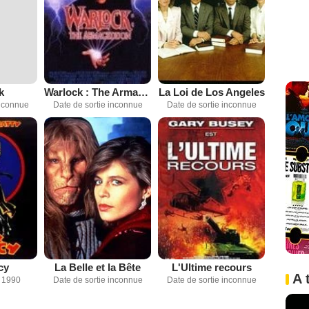
k
Warlock : The Armageddon
La Loi de Los Angeles
inconnue
Date de sortie inconnue
Date de sortie inconnue
cy
La Belle et la Bête
L'Ultime recours
A 
 1990
Date de sortie inconnue
Date de sortie inconnue