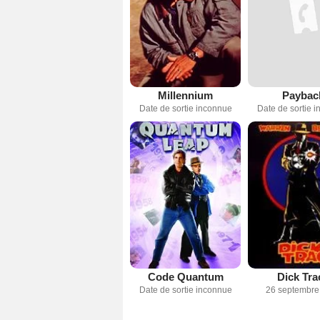
Millennium
Paybac
Date de sortie inconnue
Date de sortie 
Code Quantum
Dick Tra
Date de sortie inconnue
26 septembre