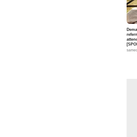
Demai
refer
atten
[SPO
samed