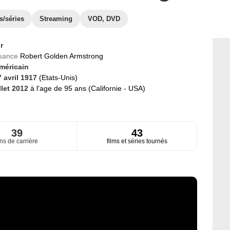
s/séries
Streaming
VOD, DVD
r
ssance
Robert Golden Armstrong
méricain
7 avril 1917
(Etats-Unis)
llet 2012
à l'age de 95 ans (Californie - USA)
39
43
ns de carrière
films et séries tournés