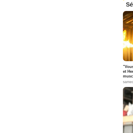
Sé
"Vous
et He
muscl
samed