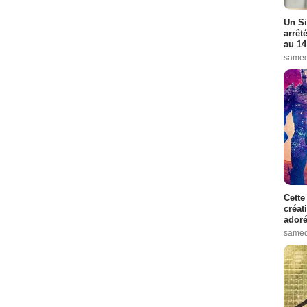
Un Si
arrêt
au 14
samed
Cette
créat
adoré
samed