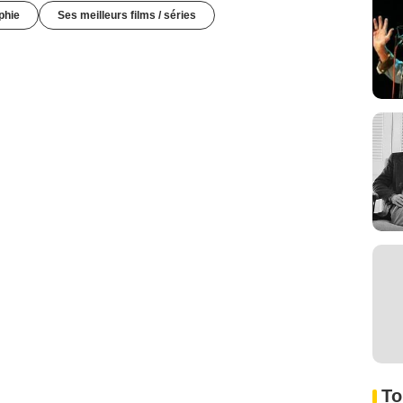
phie
Ses meilleurs films / séries
To