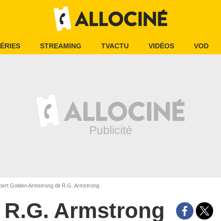
ÉRIES
STREAMING
TVACTU
VIDÉOS
VOD
ert Golden Armstrong dit R.G. Armstrong
R.G. Armstrong