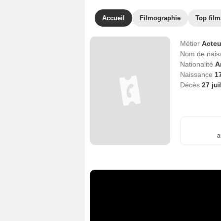
Accueil
Filmographie
Top film
Métier
Acteu
Nom de nai
Nationalité
A
Naissance
1
Décès
27 jui
a