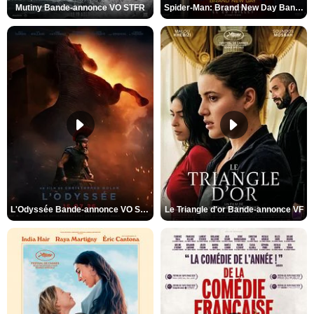
Mutiny Bande-annonce VO STFR
Spider-Man: Brand New Day Bande-annonce VO STFR
L'Odyssée Bande-annonce VO STFR
Le Triangle d'or Bande-annonce VF