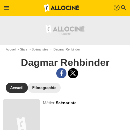
profil
menu
search
Accueil
Stars
Scénaristes
Dagmar Rehbinder
Dagmar Rehbinder
Accueil
Filmographie
Métier
Scénariste