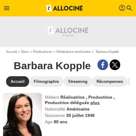
profil
menu
search
Accueil
Stars
Réalisatrices
Réalisatrice américaine
Barbara Kopple
Barbara Kopple
Accueil
Filmographie
Streaming
Récompenses
V
Métiers
Réalisatrice
,
Productrice
,
Productrice déléguée
plus
Nationalité
Américaine
Naissance
30 juillet 1946
Age
80
ans