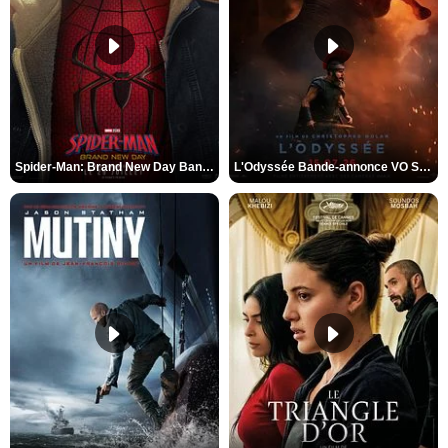
Spider-Man: Brand New Day Bande-annonce VO STFR
L'Odyssée Bande-annonce VO STFR