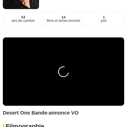
54
14
1
ans de carrière
films et séries tournés
prix
Desert One Bande-annonce VO
Filmographie