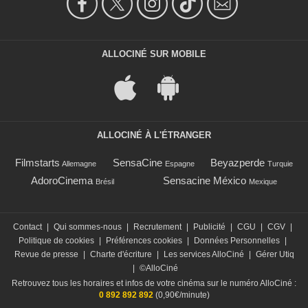
ALLOCINÉ SUR MOBILE
ALLOCINÉ À L'ÉTRANGER
Filmstarts
SensaCine
Beyazperde
Allemagne
Espagne
Turquie
AdoroCinema
Sensacine México
Brésil
Mexique
Contact
|
Qui sommes-nous
|
Recrutement
|
Publicité
|
CGU
|
CGV
|
Politique de cookies
|
Préférences cookies
|
Données Personnelles
|
Revue de presse
|
Charte d'écriture
|
Les services AlloCiné
|
Gérer Utiq
|
©AlloCiné
Retrouvez tous les horaires et infos de votre cinéma sur le numéro AlloCiné :
0 892 892 892
(0,90€/minute)