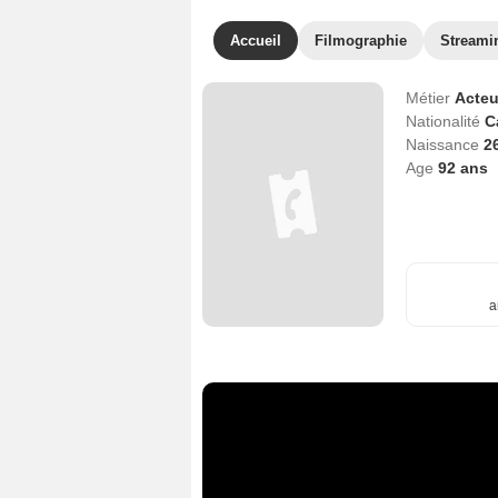
Accueil
Filmographie
Streami
Métier
Acteu
Nationalité
C
Naissance
26
Age
92
ans
a