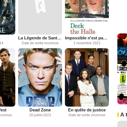
La Légende de Santa Senara
Impossible n'est pas Noël
014
Date de sortie inconnue
2 novembre 2021
West
Dead Zone
En quête de justice
A 
inconnue
20 juillet 2023
Date de sortie inconnue