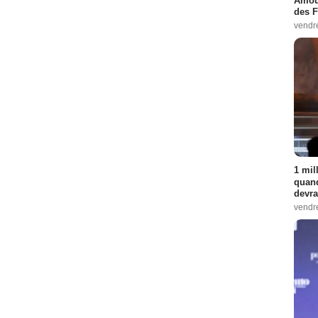
Amour
des F
vendr
1 mil
quand
devra
vendr