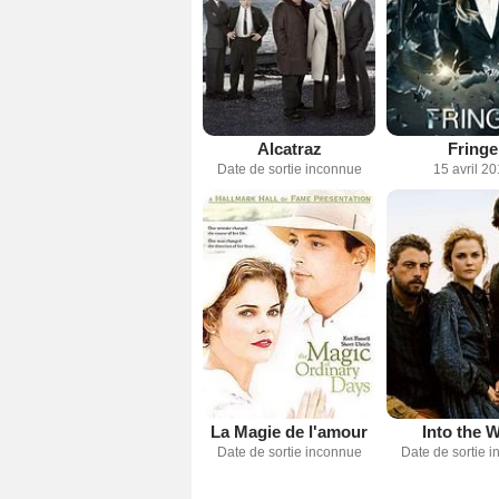
Alcatraz
Fringe
Date de sortie inconnue
15 avril 2
La Magie de l'amour
Into the 
Date de sortie inconnue
Date de sortie 