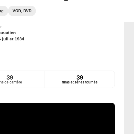
ng
VOD, DVD
r
anadien
 juillet 1934
39
39
ns de carrière
films et séries tournés