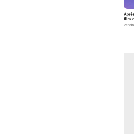
Après
film 
vendr