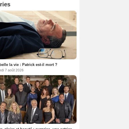
ries
belle la vie : Patrick est-il mort ?
edi 7 août 2026