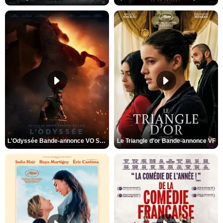
L'Odyssée Bande-annonce VO STFR
Le Triangle d'or Bande-annonce VF