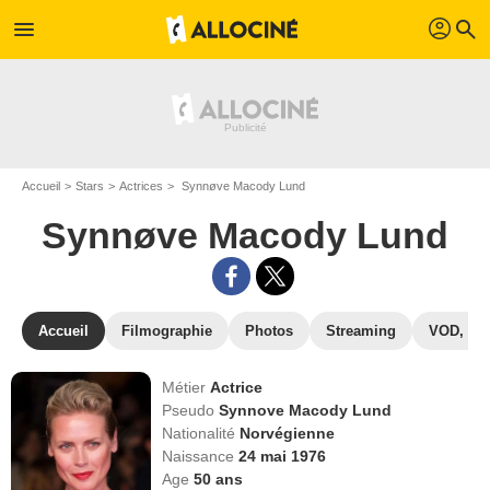
profil
menu
search
Accueil
Stars
Actrices
Synnøve Macody Lund
Synnøve Macody Lund
Accueil
Filmographie
Photos
Streaming
VOD, DV
Métier
Actrice
Pseudo
Synnove Macody Lund
Nationalité
Norvégienne
Naissance
24 mai 1976
Age
50
ans