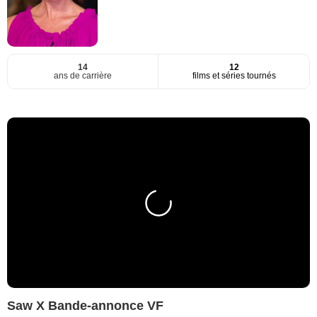
14
12
ans de carrière
films et séries tournés
Saw X Bande-annonce VF