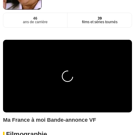
46
39
ans de carrière
films et séries tournés
Ma France à moi Bande-annonce VF
Filmographie