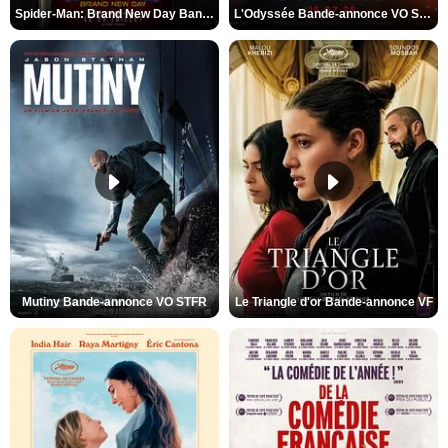
Spider-Man: Brand New Day Bande-annonce VO STFR
L'Odyssée Bande-annonce VO STFR
Mutiny Bande-annonce VO STFR
Le Triangle d'or Bande-annonce VF