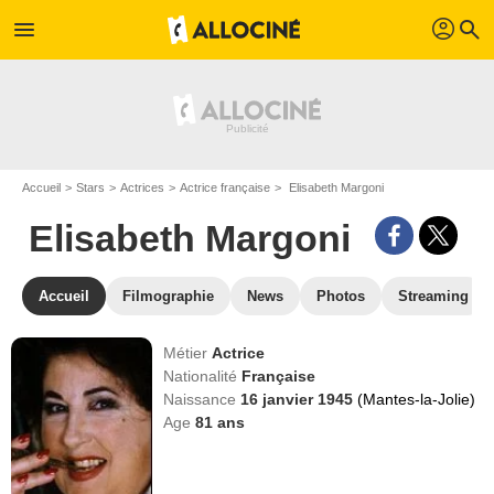
profil
menu
search
Accueil
Stars
Actrices
Actrice française
Elisabeth Margoni
Elisabeth Margoni
Accueil
Filmographie
News
Photos
Streaming
Métier
Actrice
Nationalité
Française
Naissance
16 janvier 1945
(Mantes-la-Jolie)
Age
81
ans