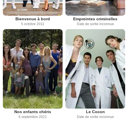
Bienvenue à bord
Empreintes criminelles
5 octobre 2011
Date de sortie inconnue
Nos enfants chéris
Le Cocon
6 septembre 2021
Date de sortie inconnue