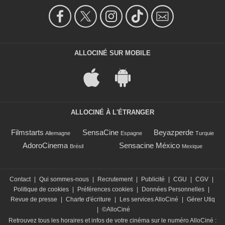
ALLOCINÉ SUR MOBILE
ALLOCINÉ À L'ÉTRANGER
Filmstarts
SensaCine
Beyazperde
Allemagne
Espagne
Turquie
AdoroCinema
Sensacine México
Brésil
Mexique
Contact
|
Qui sommes-nous
|
Recrutement
|
Publicité
|
CGU
|
CGV
|
Politique de cookies
|
Préférences cookies
|
Données Personnelles
|
Revue de presse
|
Charte d'écriture
|
Les services AlloCiné
|
Gérer Utiq
|
©AlloCiné
Retrouvez tous les horaires et infos de votre cinéma sur le numéro AlloCiné :