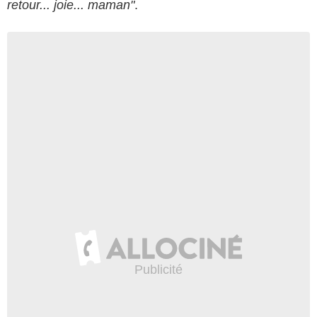
retour... joie... maman"
.