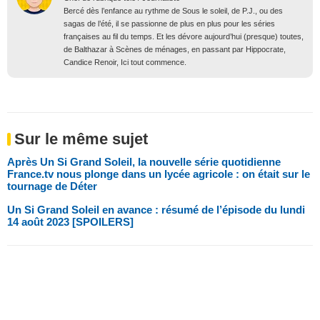
Bercé dès l’enfance au rythme de Sous le soleil, de P.J., ou des
sagas de l’été, il se passionne de plus en plus pour les séries
françaises au fil du temps. Et les dévore aujourd’hui (presque) toutes,
de Balthazar à Scènes de ménages, en passant par Hippocrate,
Candice Renoir, Ici tout commence.
Sur le même sujet
Après Un Si Grand Soleil, la nouvelle série quotidienne
France.tv nous plonge dans un lycée agricole : on était sur le
tournage de Déter
Un Si Grand Soleil en avance : résumé de l’épisode du lundi
14 août 2023 [SPOILERS]