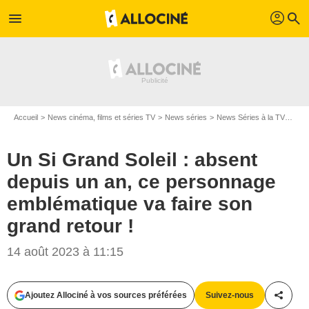
profil
menu
search
Accueil
News cinéma, films et séries TV
News séries
News Séries à la TV
Un S
Un Si Grand Soleil : absent
depuis un an, ce personnage
emblématique va faire son
grand retour !
14 août 2023 à 11:15
Ajoutez Allociné à vos sources préférées
Suivez-nous
Partag