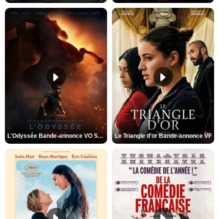
L'Odyssée Bande-annonce VO STFR
Le Triangle d'or Bande-annonce VF