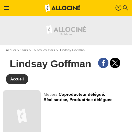
profil
menu
search
Accueil
Stars
Toutes les stars
Lindsay Goffman
Lindsay Goffman
Accueil
Métiers
Coproducteur délégué,
Réalisatrice,
Productrice déléguée