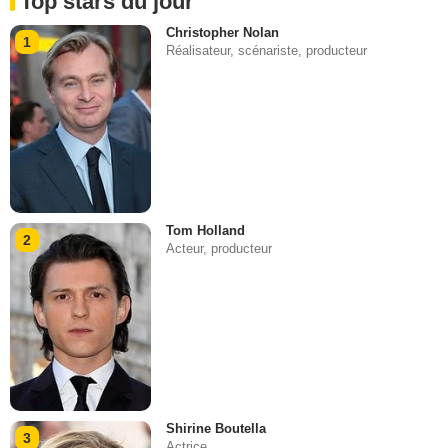
Top stars du jour
Christopher Nolan
1
Réalisateur, scénariste, producteur
Tom Holland
2
Acteur, producteur
Shirine Boutella
3
Actrice