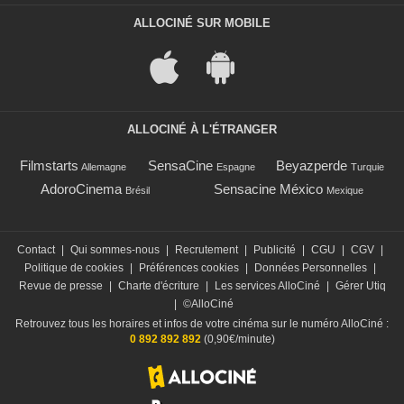
ALLOCINÉ SUR MOBILE
ALLOCINÉ À L'ÉTRANGER
Filmstarts
SensaCine
Beyazperde
Allemagne
Espagne
Turquie
AdoroCinema
Sensacine México
Brésil
Mexique
Contact
|
Qui sommes-nous
|
Recrutement
|
Publicité
|
CGU
|
CGV
|
Politique de cookies
|
Préférences cookies
|
Données Personnelles
|
Revue de presse
|
Charte d'écriture
|
Les services AlloCiné
|
Gérer Utiq
|
©AlloCiné
Retrouvez tous les horaires et infos de votre cinéma sur le numéro AlloCiné :
0 892 892 892
(0,90€/minute)