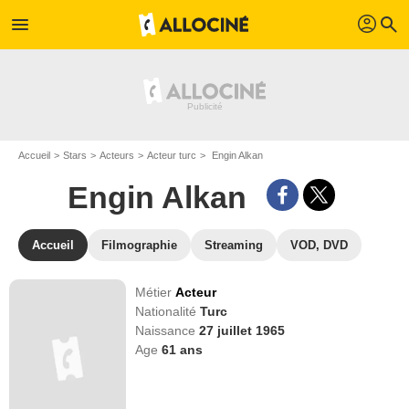
profil
menu
search
Accueil
Stars
Acteurs
Acteur turc
Engin Alkan
Engin Alkan
Accueil
Filmographie
Streaming
VOD, DVD
Métier
Acteur
Nationalité
Turc
Naissance
27 juillet 1965
Age
61
ans