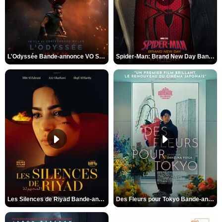
L'Odyssée Bande-annonce VO STFR
Spider-Man: Brand New Day Bande-annonce VO STFR
Les Silences de Riyad Bande-annonce VO STFR
Des Fleurs pour Tokyo Bande-annonce VO STFR