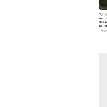
"Un h
risqu
des r
bel 
mercr