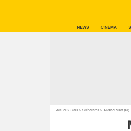
NEWS
CINÉMA
S
Accueil
Stars
Scénaristes
Michael Miller (IX)