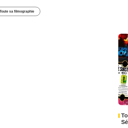
Toute sa filmographie
To
Sé