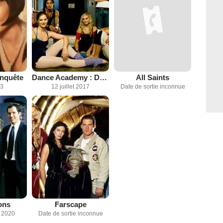
enquête
Dance Academy : Danse tes rêves
All Saints
13
12 juillet 2017
Date de sortie inconnue
ons
Farscape
 2020
Date de sortie inconnue