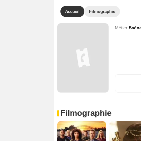
Accueil
Filmographie
Métier
Scéna
Filmographie