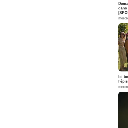
Demai
dans 
[SPO
mercr
Ici t
l'épi
mercr