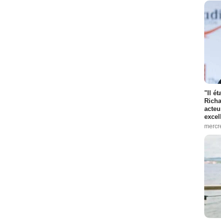
"Il é
Richa
acteu
excel
mercr