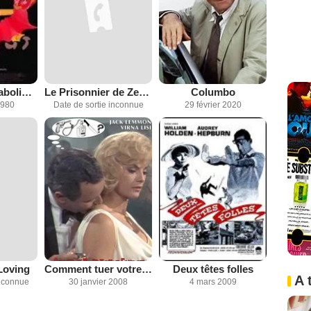
Le Complot diabolique du Dr. Fu Manchu
Le Prisonnier de Zenda
Columbo
1980
Date de sortie inconnue
29 février 2020
 Loving
Comment tuer votre femme
Deux têtes folles
A 
inconnue
30 janvier 2008
4 mars 2009