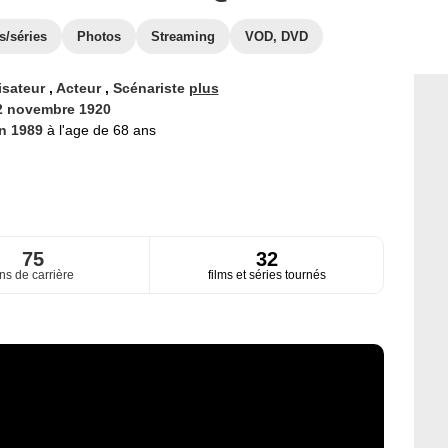
s/séries
Photos
Streaming
VOD, DVD
isateur
,
Acteur
,
Scénariste
plus
2 novembre 1920
in 1989
à l'age de 68 ans
75
32
ns de carrière
films et séries tournés