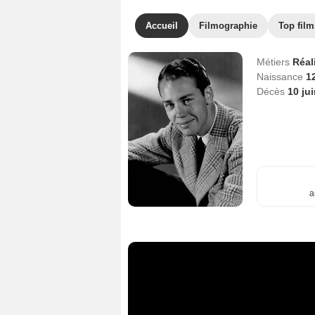
Accueil
Filmographie
Top film
Métiers
Réal
Naissance
1
Décès
10 ju
a