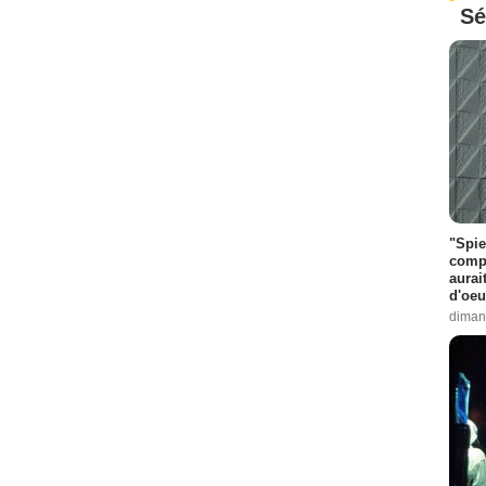
Sé
"Spie
compl
aurai
d'oeu
diman