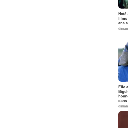
Noté 
films
ans a
diman
Elle 
Bigel
honne
dans 
diman