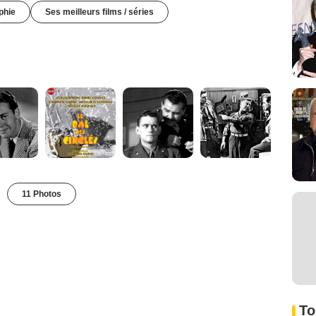
phie
Ses meilleurs films / séries
11 Photos
To