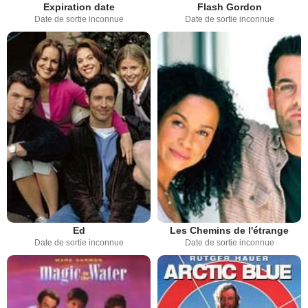
Expiration date
Flash Gordon
Date de sortie inconnue
Date de sortie inconnue
Les Chemins de l'étrange
Ed
Date de sortie inconnue
Date de sortie inconnue