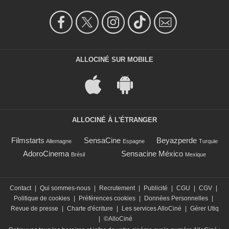
ALLOCINÉ SUR MOBILE
ALLOCINÉ À L'ÉTRANGER
Filmstarts
SensaCine
Beyazperde
Allemagne
Espagne
Turquie
AdoroCinema
Sensacine México
Brésil
Mexique
Contact
|
Qui sommes-nous
|
Recrutement
|
Publicité
|
CGU
|
CGV
|
Politique de cookies
|
Préférences cookies
|
Données Personnelles
|
Revue de presse
|
Charte d'écriture
|
Les services AlloCiné
|
Gérer Utiq
|
©AlloCiné