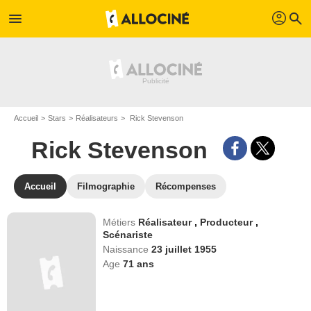
profil
menu
search
Accueil
Stars
Réalisateurs
Rick Stevenson
Rick Stevenson
Accueil
Filmographie
Récompenses
Métiers
Réalisateur
,
Producteur
,
Scénariste
Naissance
23 juillet 1955
Age
71
ans