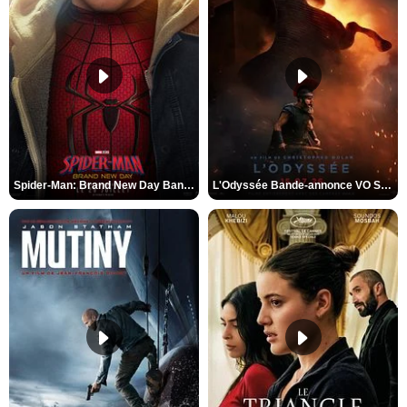
Spider-Man: Brand New Day Bande-annonce VO STFR
L'Odyssée Bande-annonce VO STFR