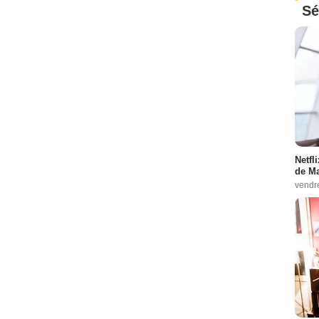
Sé
Netfl
de Ma
vendr