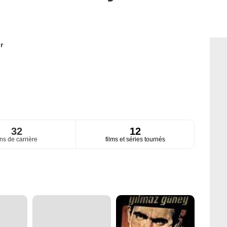
r
32
12
ns de carrière
films et séries tournés