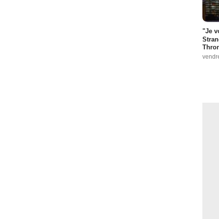
"Je v
Stran
Thro
vendr