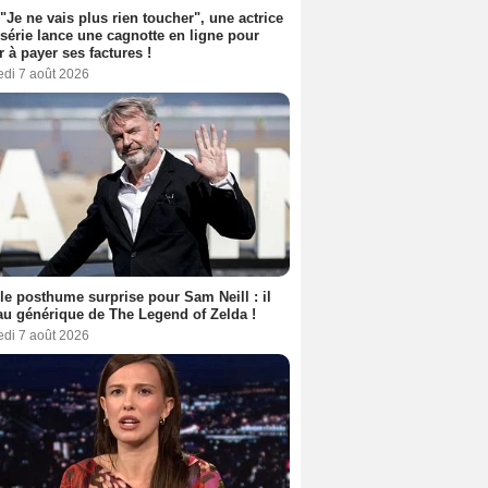
 "Je ne vais plus rien toucher", une actrice
 série lance une cagnotte en ligne pour
er à payer ses factures !
edi 7 août 2026
le posthume surprise pour Sam Neill : il
au générique de The Legend of Zelda !
edi 7 août 2026