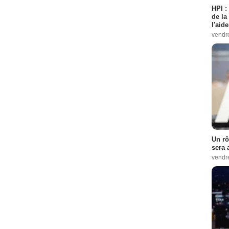
HPI :
de la
l'aid
vendr
Un rô
sera 
vendr