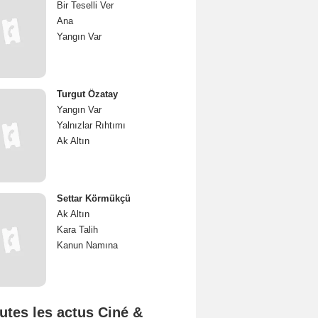
Bir Teselli Ver
Ana
Yangın Var
Turgut Özatay
Yangın Var
Yalnızlar Rıhtımı
Ak Altın
Settar Körmükçü
Ak Altın
Kara Talih
Kanun Namına
utes les actus Ciné &