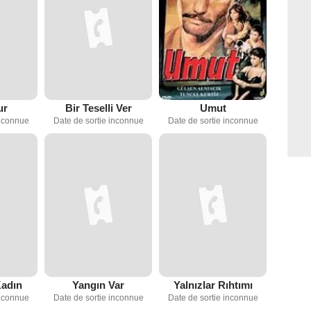
ur
Bir Teselli Ver
Umut
inconnue
Date de sortie inconnue
Date de sortie inconnue
Kadın
Yangın Var
Yalnızlar Rıhtımı
inconnue
Date de sortie inconnue
Date de sortie inconnue