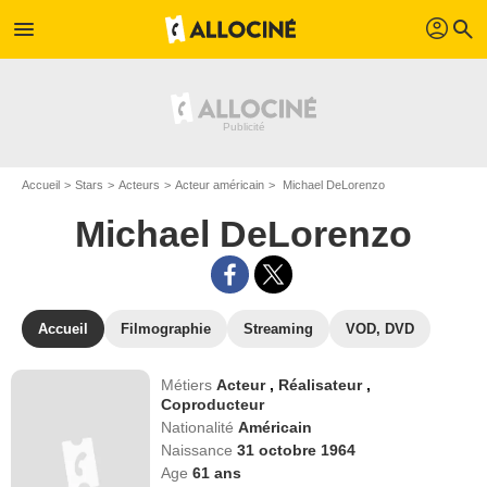
profil
menu
search
Accueil
Stars
Acteurs
Acteur américain
Michael DeLorenzo
Michael DeLorenzo
Accueil
Filmographie
Streaming
VOD, DVD
Métiers
Acteur
,
Réalisateur
,
Coproducteur
Nationalité
Américain
Naissance
31 octobre 1964
Age
61
ans