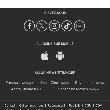
SUIVEZ-NOUS
ALLOCINÉ SUR MOBILE
ALLOCINÉ À L'ÉTRANGER
Filmstarts
SensaCine
Beyazperde
Allemagne
Espagne
Turquie
AdoroCinema
Sensacine México
Brésil
Mexique
Contact
|
Qui sommes-nous
|
Recrutement
|
Publicité
|
CGU
|
CGV
|