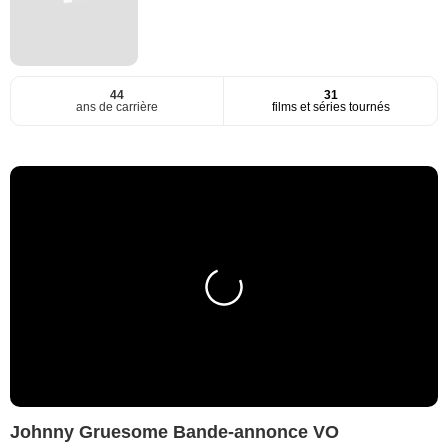
44
31
ans de carrière
films et séries tournés
Johnny Gruesome Bande-annonce VO