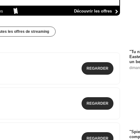
es
Découvrir les offres
outes les offres de streaming
"Tu n
Eastw
un be
diman
REGARDER
REGARDER
"Spie
compl
REGARDER