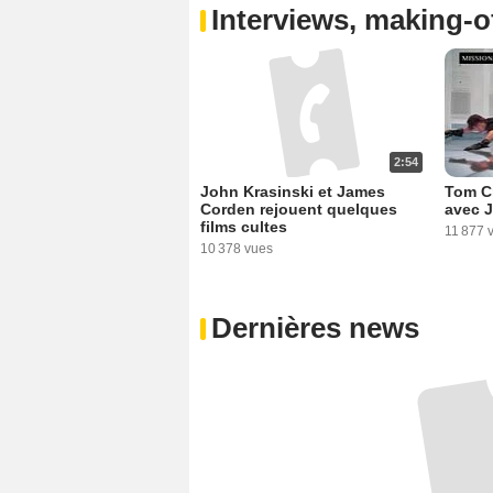
Interviews, making-of
2:54
John Krasinski et James
Tom Cr
Corden rejouent quelques
avec 
films cultes
11 877 
10 378 vues
Dernières news