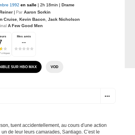
mbre 1992
en salle
|
2h 18min
|
Drame
Reiner
Par
Aaron Sorkin
|
m Cruise
,
Kevin Bacon
,
Jack Nicholson
ginal
A Few Good Men
eurs
Mes amis
7
--
 critiques
NIBLE SUR HBO MAX
VOD
n, tuent accidentellement, au cours d'une action
 un de leur leurs camarades, Santiago. C'est le