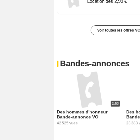
Location dès 2,99 €
Voir toutes les offres V
Bandes-annonces
2:53
Des hommes d'honneur
Des h
Bande-annonce VO
Bande
42 525 vues
23 383 