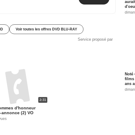
aurai
d'oeu
diman
OD
Voir toutes les offres DVD BLU-RAY
Service proposé par
Noté 
films
ans a
diman
2:31
ommes d'honneur
-annonce (2) VO
vues