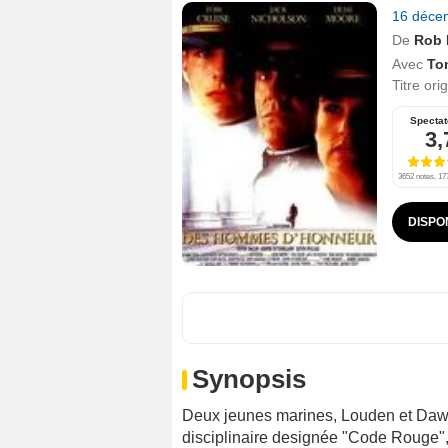
16 déce
De
Rob 
Avec
To
Titre ori
Spectat
3,
3652 notes, 177
DISPO
Synopsis
Deux jeunes marines, Louden et Dawso
disciplinaire designée "Code Rouge",