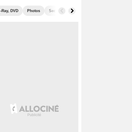
u-Ray, DVD
Photos
Secrets de tournage
Récompenses
F