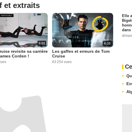
 et extraits
Elle 
Bigel
honne
dans 
diman
6:01
6:10
uise revisite sa carrière
Les gaffes et erreurs de Tom
James Corden !
Cruise
vues
63 254 vues
Ce
Qu
Ei
Al