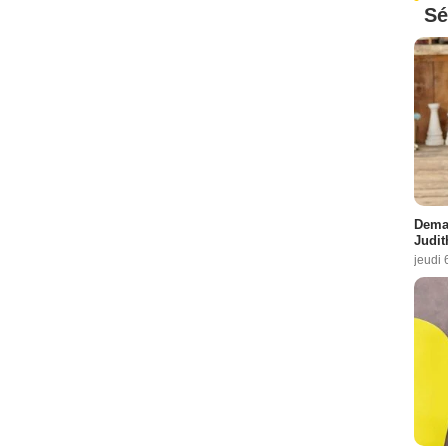
Sé
Demai
Judit
jeudi 