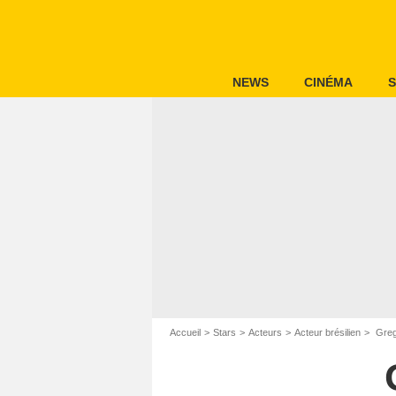
NEWS
CINÉMA
S
Accueil
Stars
Acteurs
Acteur brésilien
Gregó