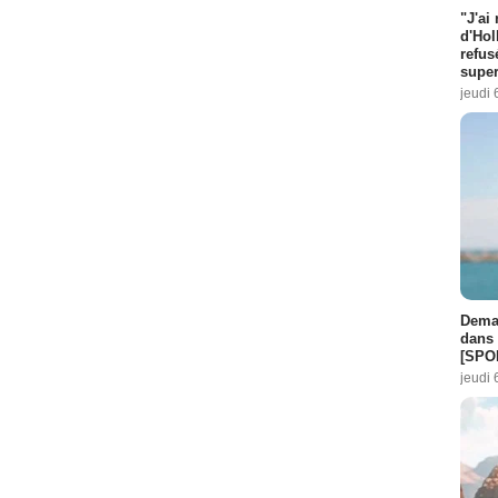
"J'ai
d'Hol
refus
super
jeudi 
Demai
dans 
[SPO
jeudi 