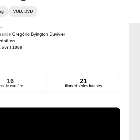
ng
VOD, DVD
r
ssance
Gregório Byington Duvivier
résilien
 avril 1986
16
21
ns de carrière
films et séries tournés