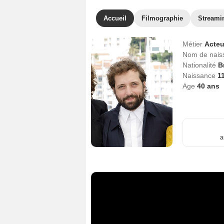
Accueil
Filmographie
Streami
Métier
Acteu
Nom de nai
Nationalité
B
Naissance
11
Age
40
ans
a