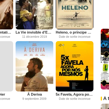
La Première tentation du christ
La Vie invisible d'Eurídice Gusmão
Heleno, o príncipe maldito
inconnue
11 décembre 2019
Date de sortie inconnue
ier
Â Deriva
5x Favela, Agora por Nós Mesmos
A 
inconnue
9 septembre 2009
Date de sortie inconnue