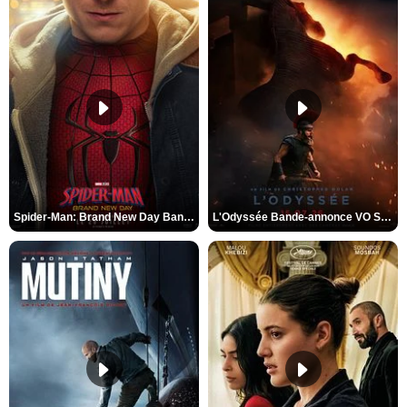
Spider-Man: Brand New Day Bande-annonce VO STFR
L'Odyssée Bande-annonce VO STFR