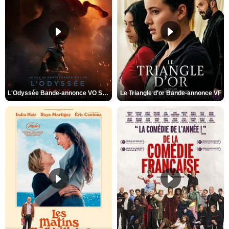
L'Odyssée Bande-annonce VO STFR
Le Triangle d'or Bande-annonce VF