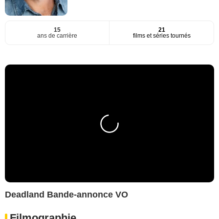
15
21
ans de carrière
films et séries tournés
Deadland Bande-annonce VO
Filmographie