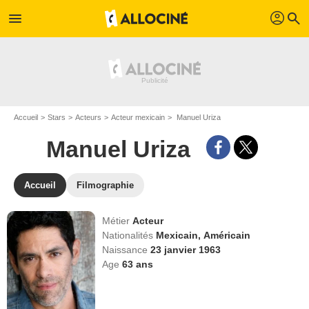
profil
menu
search
Accueil
Stars
Acteurs
Acteur mexicain
Manuel Uriza
Manuel Uriza
Accueil
Filmographie
Métier
Acteur
Nationalités
Mexicain,
Américain
Naissance
23 janvier 1963
Age
63
ans