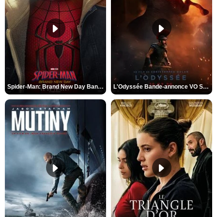
Spider-Man: Brand New Day Bande-annonce VO STFR
L'Odyssée Bande-annonce VO STFR