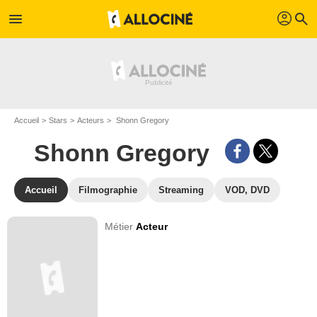
profil
menu
search
Accueil
Stars
Acteurs
Shonn Gregory
Shonn Gregory
Accueil
Filmographie
Streaming
VOD, DVD
Métier
Acteur