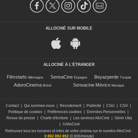
ALLOCINÉ SUR MOBILE
ALLOCINÉ À L'ÉTRANGER
Filmstarts
SensaCine
Beyazperde
Allemagne
Espagne
Turquie
AdoroCinema
Sensacine México
Brésil
Mexique
Contact
|
Qui sommes-nous
|
Recrutement
|
Publicité
|
CGU
|
CGV
|
Politique de cookies
|
Préférences cookies
|
Données Personnelles
|
Revue de presse
|
Charte d'écriture
|
Les services AlloCiné
|
Gérer Utiq
|
©AlloCiné
Retrouvez tous les horaires et infos de votre cinéma sur le numéro AlloCiné :
0 892 892 892
(0,90€/minute)