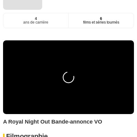
4
6
ans de carrière
films et séries tournés
A Royal Night Out Bande-annonce VO
Filmographie