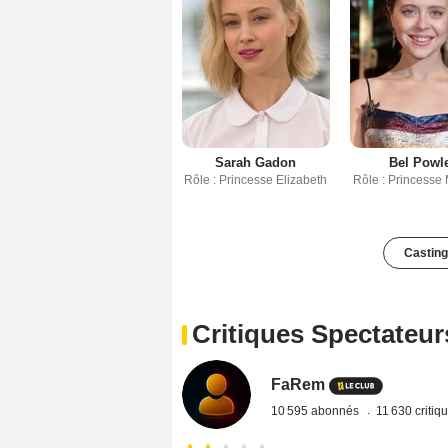
Sarah Gadon
Bel Powl
Rôle : Princesse Elizabeth
Rôle : Princesse
Casting
Critiques Spectateur
FaRem
10 595 abonnés
11 630 critiq