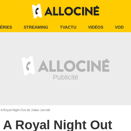
ÉRIES
STREAMING
TVACTU
VIDÉOS
VOD
A Royal Night Out de Julian Jarrold
A Royal Night Out