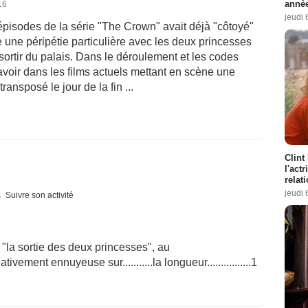
année
16
jeudi 
 épisodes de la série "The Crown" avait déjà "côtoyé"
te une péripétie particulière avec les deux princesses
 sortir du palais. Dans le déroulement et les codes
t avoir dans les films actuels mettant en scène une
transposé le jour de la fin ...
Clint
l'act
relat
jeudi 
Suivre son activité
, "la sortie des deux princesses", au
tivement ennuyeuse sur...........la longueur................1