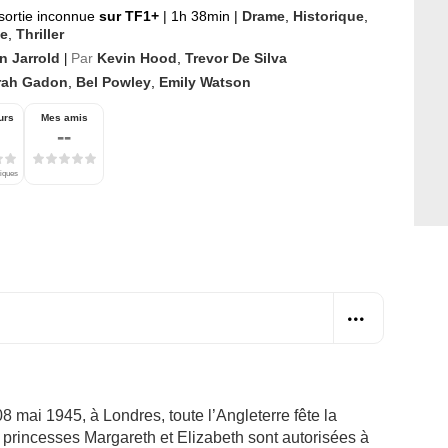
sortie inconnue
sur TF1+
|
1h 38min
|
Drame
,
Historique
,
e
,
Thriller
n Jarrold
Par
Kevin Hood
,
Trevor De Silva
|
rah Gadon
,
Bel Powley
,
Emily Watson
urs
Mes amis
--
tiques
 08 mai 1945, à Londres, toute l’Angleterre fête la
s princesses Margareth et Elizabeth sont autorisées à