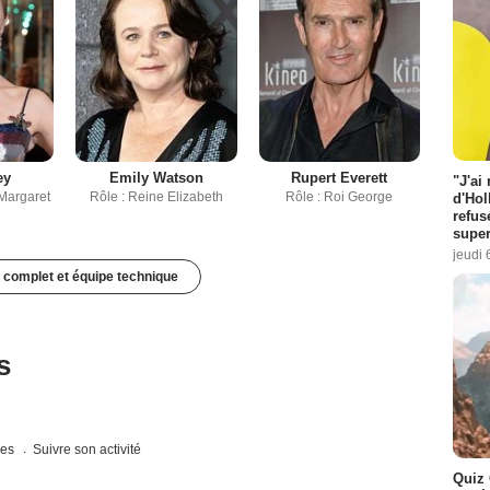
ey
Emily Watson
Rupert Everett
"J'ai
 Margaret
Rôle : Reine Elizabeth
Rôle : Roi George
d'Hol
refus
super
jeudi 
 complet et équipe technique
s
ues
Suivre son activité
Quiz 