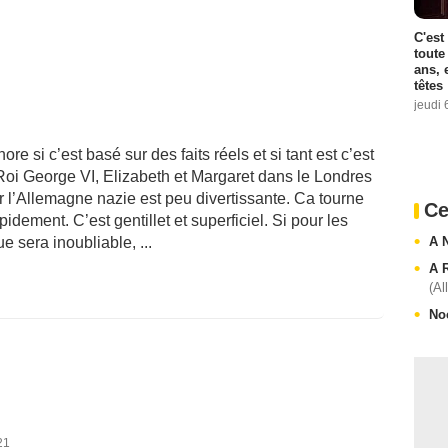
C'est
toute
ans, 
têtes
jeudi 
ore si c’est basé sur des faits réels et si tant est c’est
 Roi George VI, Elizabeth et Margaret dans le Londres
ur l’Allemagne nazie est peu divertissante. Ca tourne
Ce
idement. C’est gentillet et superficiel. Si pour les
A 
e sera inoubliable, ...
A 
(Al
No
21