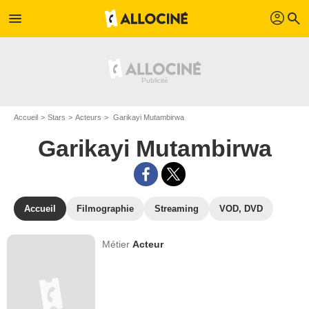
profil
menu
search
Accueil
Stars
Acteurs
Garikayi Mutambirwa
Garikayi Mutambirwa
Accueil
Filmographie
Streaming
VOD, DVD
Métier
Acteur