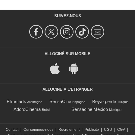
SUIVEZ-NOUS
ALLOCINÉ SUR MOBILE
ALLOCINÉ À L'ÉTRANGER
Filmstarts
SensaCine
Beyazperde
Allemagne
Espagne
Turquie
AdoroCinema
Sensacine México
Brésil
Mexique
Contact
|
Qui sommes-nous
|
Recrutement
|
Publicité
|
CGU
|
CGV
|