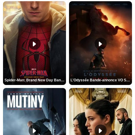
Spider-Man: Brand New Day Bande-annonce VO STFR
L'Odyssée Bande-annonce VO STFR