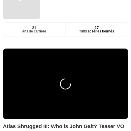
21
17
ans de carrière
films et séries tournés
Atlas Shrugged III: Who is John Galt? Teaser VO