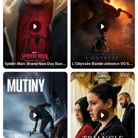
Spider-Man: Brand New Day Bande-annonce VO STFR
L'Odyssée Bande-annonce VO STFR