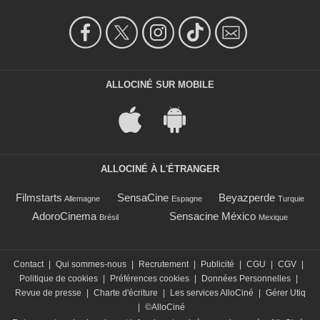
ALLOCINÉ SUR MOBILE
ALLOCINÉ À L'ÉTRANGER
Filmstarts
SensaCine
Beyazperde
Allemagne
Espagne
Turquie
AdoroCinema
Sensacine México
Brésil
Mexique
Contact
|
Qui sommes-nous
|
Recrutement
|
Publicité
|
CGU
|
CGV
|
Politique de cookies
|
Préférences cookies
|
Données Personnelles
|
Revue de presse
|
Charte d'écriture
|
Les services AlloCiné
|
Gérer Utiq
|
©AlloCiné