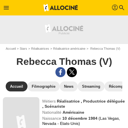
profil
menu
search
Accueil
Stars
Réalisatrices
Réalisatrice américaine
Rebecca Thomas (V)
Rebecca Thomas (V)
Accueil
Filmographie
News
Streaming
Récompen
Métiers
Réalisatrice
,
Productrice déléguée
,
Scénariste
Nationalité
Américaine
Naissance
10 décembre 1984
(Las Vegas,
Nevada - Etats-Unis)