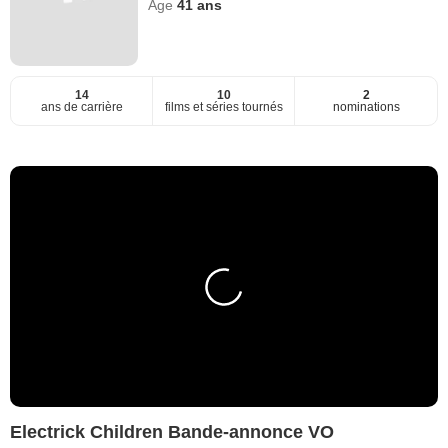
Age
41
ans
14
10
2
ans de carrière
films et séries tournés
nominations
Electrick Children Bande-annonce VO