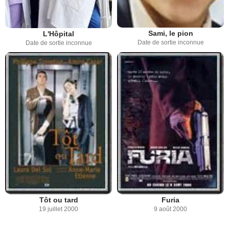
Sami, le pion
L'Hôpital
Date de sortie inconnue
Date de sortie inconnue
Tôt ou tard
Furia
19 juillet 2000
9 août 2000