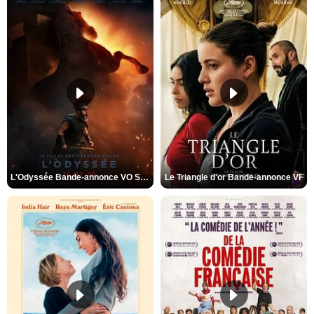
L'Odyssée Bande-annonce VO STFR
Le Triangle d'or Bande-annonce VF