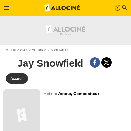
profil
menu
search
Accueil
Stars
Acteurs
Jay Snowfield
Jay Snowfield
Accueil
Métiers
Acteur,
Compositeur