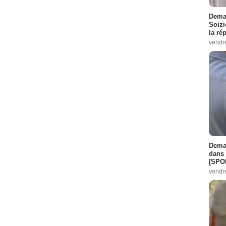
Demai
Soizi
la ré
vendr
Demai
dans 
[SPO
vendr