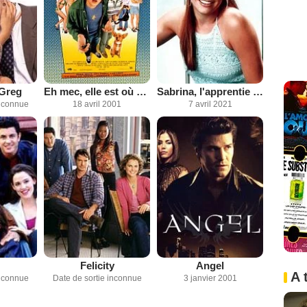
 Greg
Eh mec, elle est où ma caisse ?
Sabrina, l'apprentie sorcière
inconnue
18 avril 2001
7 avril 2021
Felicity
Angel
A 
inconnue
Date de sortie inconnue
3 janvier 2001