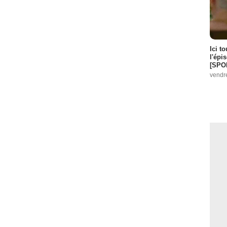
Ici t
l'épi
[SPO
vendr