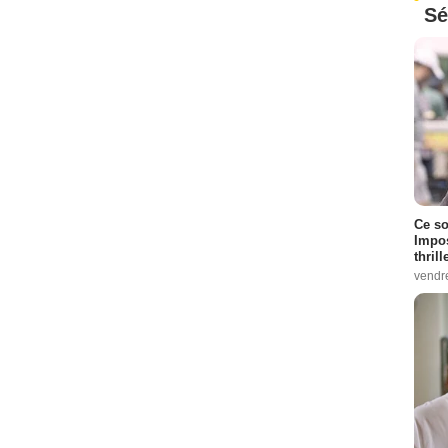
Sé
Ce so
Impos
thrill
vendr