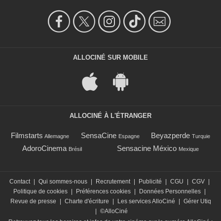
ALLOCINÉ SUR MOBILE
ALLOCINÉ À L'ÉTRANGER
Filmstarts
SensaCine
Beyazperde
Allemagne
Espagne
Turquie
AdoroCinema
Sensacine México
Brésil
Mexique
Contact
|
Qui sommes-nous
|
Recrutement
|
Publicité
|
CGU
|
CGV
|
Politique de cookies
|
Préférences cookies
|
Données Personnelles
|
Revue de presse
|
Charte d'écriture
|
Les services AlloCiné
|
Gérer Utiq
|
©AlloCiné