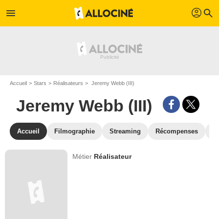
profil
menu
search
Accueil
Stars
Réalisateurs
Jeremy Webb (III)
Jeremy Webb (III)
Accueil
Filmographie
Streaming
Récompenses
V
Métier
Réalisateur