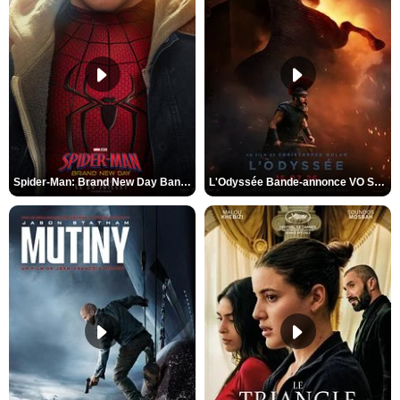
Spider-Man: Brand New Day Bande-annonce VO STFR
L'Odyssée Bande-annonce VO STFR