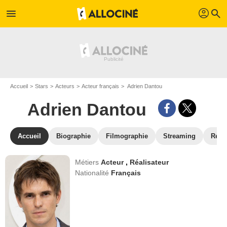
profil
menu
search
Accueil
Stars
Acteurs
Acteur français
Adrien Dantou
Adrien Dantou
Accueil
Biographie
Filmographie
Streaming
Réco
Métiers
Acteur
,
Réalisateur
Nationalité
Français