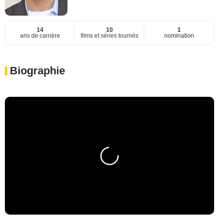
14
10
1
ans de carrière
films et séries tournés
nomination
Biographie