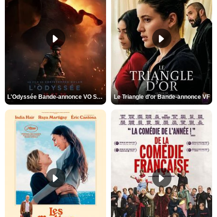
L'Odyssée Bande-annonce VO STFR
Le Triangle d'or Bande-annonce VF