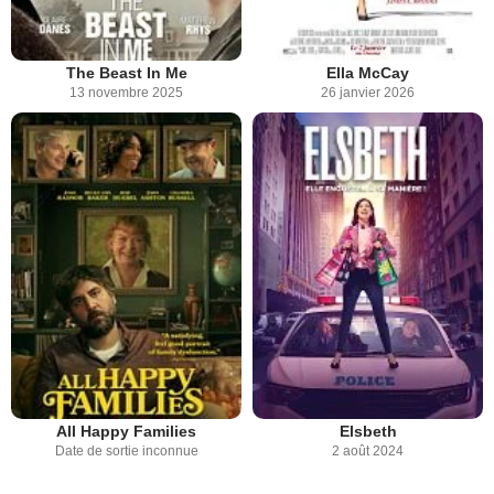
The Beast In Me
Ella McCay
13 novembre 2025
26 janvier 2026
All Happy Families
Elsbeth
Date de sortie inconnue
2 août 2024