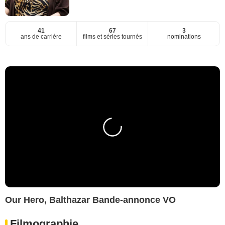
41
67
3
ans de carrière
films et séries tournés
nominations
Our Hero, Balthazar Bande-annonce VO
Filmographie