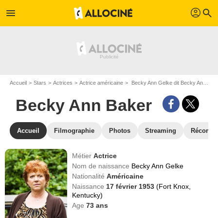
profil
menu
search
Accueil
Stars
Actrices
Actrice américaine
Becky Ann Gelke dit Becky Ann Baker
Becky Ann Baker
Accueil
Filmographie
Photos
Streaming
Récompe
Métier
Actrice
Nom de naissance
Becky Ann Gelke
Nationalité
Américaine
Naissance
17 février 1953
(Fort Knox,
Kentucky)
Age
73
ans