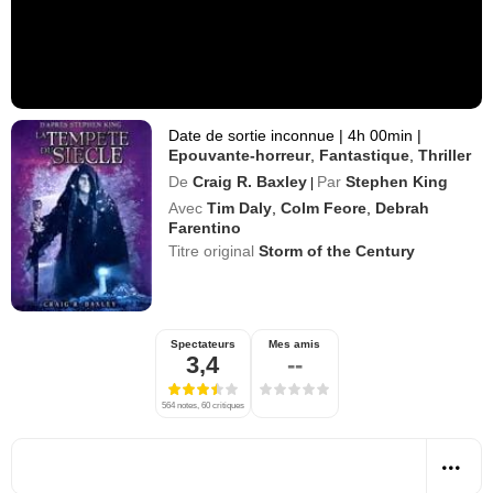
Date de sortie inconnue
|
4h 00min
|
Epouvante-horreur
,
Fantastique
,
Thriller
De
Craig R. Baxley
Par
Stephen King
|
Avec
Tim Daly
,
Colm Feore
,
Debrah
Farentino
Titre original
Storm of the Century
Spectateurs
Mes amis
3,4
--
564 notes, 60 critiques