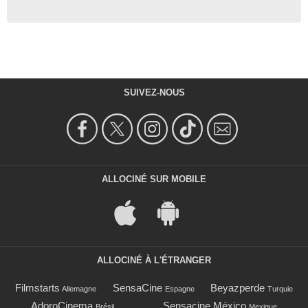
SUIVEZ-NOUS
ALLOCINÉ SUR MOBILE
ALLOCINÉ À L'ÉTRANGER
Filmstarts
SensaCine
Beyazperde
Allemagne
Espagne
Turquie
AdoroCinema
Sensacine México
Brésil
Mexique