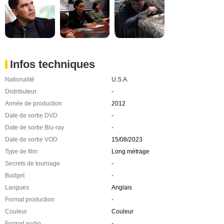
Infos techniques
Nationalité
U.S.A.
Distributeur
-
Année de production
2012
Date de sortie DVD
-
Date de sortie Blu-ray
-
Date de sortie VOD
15/08/2023
Type de film
Long métrage
Secrets de tournage
-
Budget
-
Langues
Anglais
Format production
-
Couleur
Couleur
Format audio
-