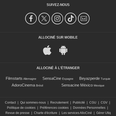
SUIVEZ-NOUS
ALLOCINÉ SUR MOBILE
ALLOCINÉ À L'ÉTRANGER
Filmstarts
SensaCine
Beyazperde
Allemagne
Espagne
Turquie
AdoroCinema
Sensacine México
Brésil
Mexique
Contact
|
Qui sommes-nous
|
Recrutement
|
Publicité
|
CGU
|
CGV
|
Politique de cookies
|
Préférences cookies
|
Données Personnelles
|
Revue de presse
|
Charte d'écriture
|
Les services AlloCiné
|
Gérer Utiq