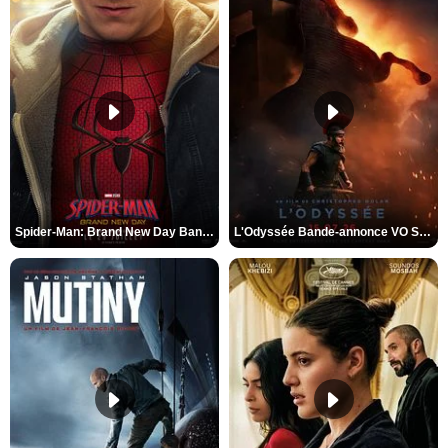
Spider-Man: Brand New Day Bande-annonce VO STFR
L'Odyssée Bande-annonce VO STFR