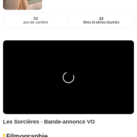
53
13
ans de carrière
films et séries tournés
Les Sorcières - Bande-annonce VO
Filmographie