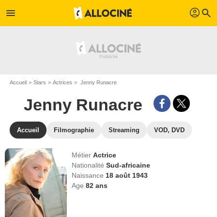
profil
menu
search
Accueil
Stars
Actrices
Jenny Runacre
Jenny Runacre
Accueil
Filmographie
Streaming
VOD, DVD
Métier
Actrice
Nationalité
Sud-africaine
Naissance
18 août 1943
Age
82
ans