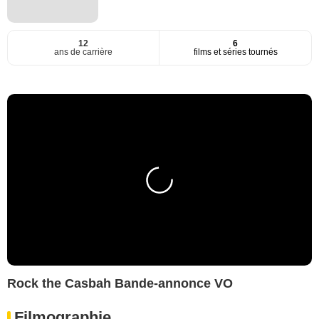
12
6
ans de carrière
films et séries tournés
Rock the Casbah Bande-annonce VO
Filmographie