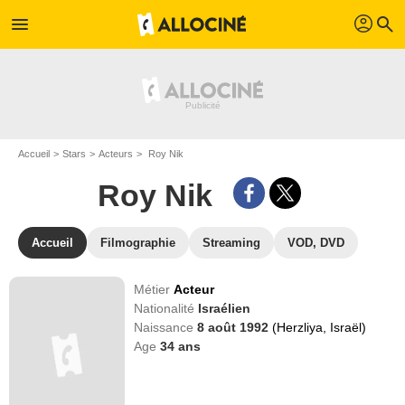
profil
menu
search
Accueil
Stars
Acteurs
Roy Nik
Roy Nik
Accueil
Filmographie
Streaming
VOD, DVD
Métier
Acteur
Nationalité
Israélien
Naissance
8 août 1992
(Herzliya, Israël)
Age
34
ans