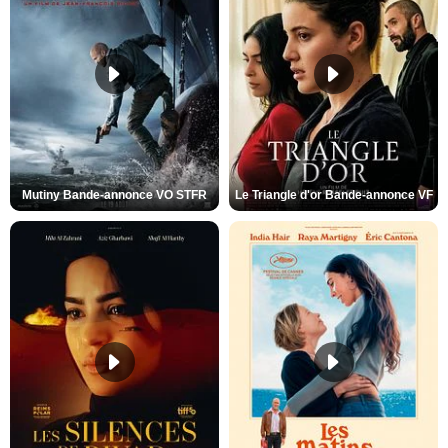
Mutiny Bande-annonce VO STFR
Le Triangle d'or Bande-annonce VF