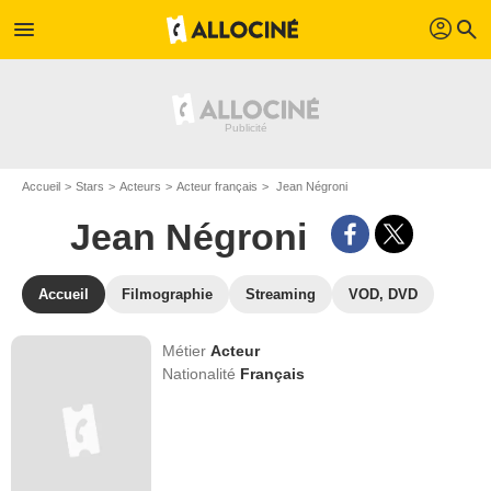
profil
menu
search
Accueil
Stars
Acteurs
Acteur français
Jean Négroni
Jean Négroni
Accueil
Filmographie
Streaming
VOD, DVD
Métier
Acteur
Nationalité
Français