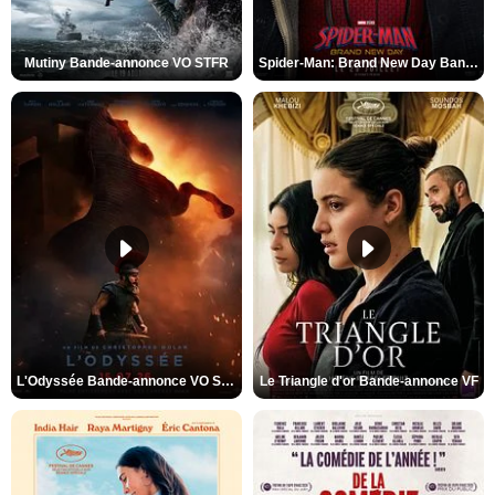
Mutiny Bande-annonce VO STFR
Spider-Man: Brand New Day Bande-annonce VO STFR
L'Odyssée Bande-annonce VO STFR
Le Triangle d'or Bande-annonce VF