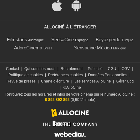
ALLOCINÉ À L'ÉTRANGER
Filmstarts
SensaCine
Beyazperde
Allemagne
Espagne
Turquie
AdoroCinema
Sensacine México
Brésil
Mexique
Contact
|
Qui sommes-nous
|
Recrutement
|
Publicité
|
CGU
|
CGV
|
Politique de cookies
|
Préférences cookies
|
Données Personnelles
|
Revue de presse
|
Charte d'écriture
|
Les services AlloCiné
|
Gérer Utiq
|
©AlloCiné
Retrouvez tous les horaires et infos de votre cinéma sur le numéro AlloCiné :
0 892 892 892
(0,90€/minute)