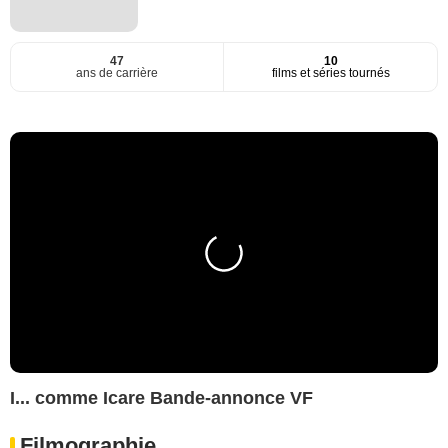
47
10
ans de carrière
films et séries tournés
I... comme Icare Bande-annonce VF
Filmographie