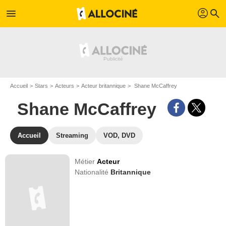
profil
menu
search
Accueil
Stars
Acteurs
Acteur britannique
Shane McCaffrey
Shane McCaffrey
Accueil
Streaming
VOD, DVD
Métier
Acteur
Nationalité
Britannique