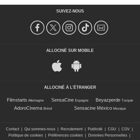
SUIVEZ-NOUS
ALLOCINÉ SUR MOBILE
ALLOCINÉ À L'ÉTRANGER
Filmstarts
SensaCine
Beyazperde
Allemagne
Espagne
Turquie
AdoroCinema
Sensacine México
Brésil
Mexique
Contact
|
Qui sommes-nous
|
Recrutement
|
Publicité
|
CGU
|
CGV
|
Politique de cookies
|
Préférences cookies
|
Données Personnelles
|