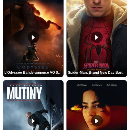
L'Odyssée Bande-annonce VO STFR
Spider-Man: Brand New Day Bande-annonce VO STFR