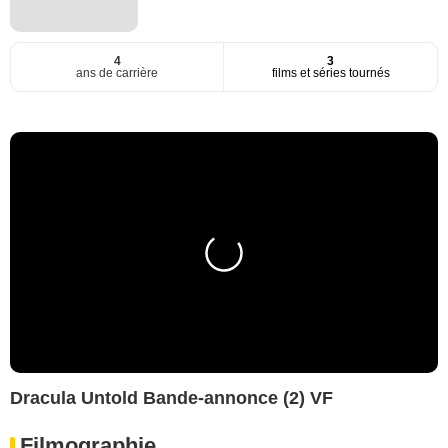
4
3
ans de carrière
films et séries tournés
Dracula Untold Bande-annonce (2) VF
Filmographie