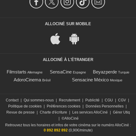
ALLOCINÉ SUR MOBILE
ALLOCINÉ À L'ÉTRANGER
Filmstarts
SensaCine
Beyazperde
Allemagne
Espagne
Turquie
AdoroCinema
Sensacine México
Brésil
Mexique
Contact
|
Qui sommes-nous
|
Recrutement
|
Publicité
|
CGU
|
CGV
|
Politique de cookies
|
Préférences cookies
|
Données Personnelles
|
Revue de presse
|
Charte d'écriture
|
Les services AlloCiné
|
Gérer Utiq
|
©AlloCiné
Retrouvez tous les horaires et infos de votre cinéma sur le numéro AlloCiné :
0 892 892 892
(0,90€/minute)