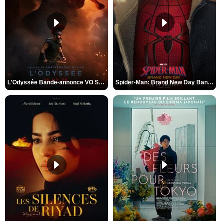
L'Odyssée Bande-annonce VO STFR
Spider-Man: Brand New Day Bande-annonce VO STFR