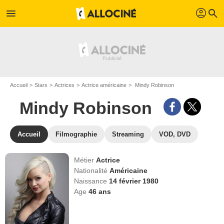
profil
menu
search
Accueil
Stars
Actrices
Actrice américaine
Mindy Robinson
Mindy Robinson
Accueil
Filmographie
Streaming
VOD, DVD
Métier
Actrice
Nationalité
Américaine
Naissance
14 février 1980
Age
46
ans