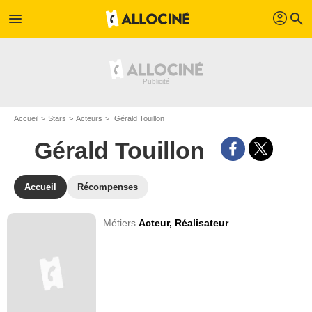
profil
menu
search
Accueil
Stars
Acteurs
Gérald Touillon
Gérald Touillon
Accueil
Récompenses
Métiers
Acteur,
Réalisateur