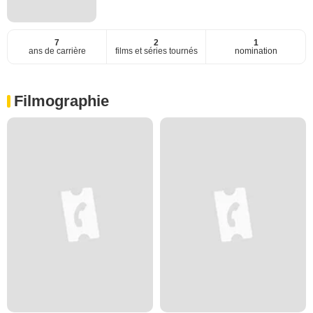
7
2
1
ans de carrière
films et séries tournés
nomination
Filmographie