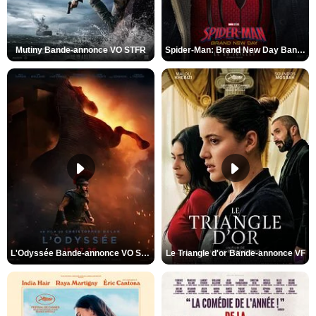
Mutiny Bande-annonce VO STFR
Spider-Man: Brand New Day Bande-annonce VO STFR
L'Odyssée Bande-annonce VO STFR
Le Triangle d'or Bande-annonce VF