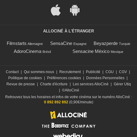
ALLOCINÉ À L'ÉTRANGER
Filmstarts
SensaCine
Beyazperde
Allemagne
Espagne
Turquie
AdoroCinema
Sensacine México
Brésil
Mexique
Contact
|
Qui sommes-nous
|
Recrutement
|
Publicité
|
CGU
|
CGV
|
Politique de cookies
|
Préférences cookies
|
Données Personnelles
|
Revue de presse
|
Charte d'écriture
|
Les services AlloCiné
|
Gérer Utiq
|
©AlloCiné
Retrouvez tous les horaires et infos de votre cinéma sur le numéro AlloCiné :
0 892 892 892
(0,90€/minute)