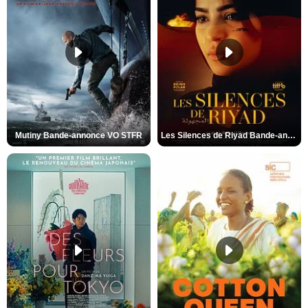
Mutiny Bande-annonce VO STFR
Les Silences de Riyad Bande-annonce VO STFR