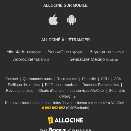
ALLOCINÉ SUR MOBILE
ALLOCINÉ À L'ÉTRANGER
Filmstarts
SensaCine
Beyazperde
Allemagne
Espagne
Turquie
AdoroCinema
Sensacine México
Brésil
Mexique
Contact
|
Qui sommes-nous
|
Recrutement
|
Publicité
|
CGU
|
CGV
|
Politique de cookies
|
Préférences cookies
|
Données Personnelles
|
Revue de presse
|
Charte d'écriture
|
Les services AlloCiné
|
Gérer Utiq
|
©AlloCiné
Retrouvez tous les horaires et infos de votre cinéma sur le numéro AlloCiné :
0 892 892 892
(0,90€/minute)