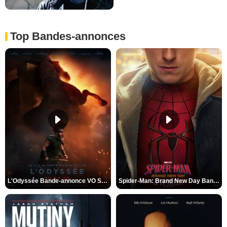
Top Bandes-annonces
L'Odyssée Bande-annonce VO STFR
Spider-Man: Brand New Day Bande-annonce VO STFR