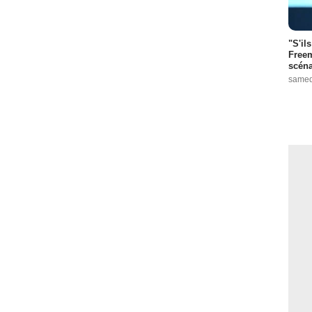
"S'il
Freem
scéna
samed