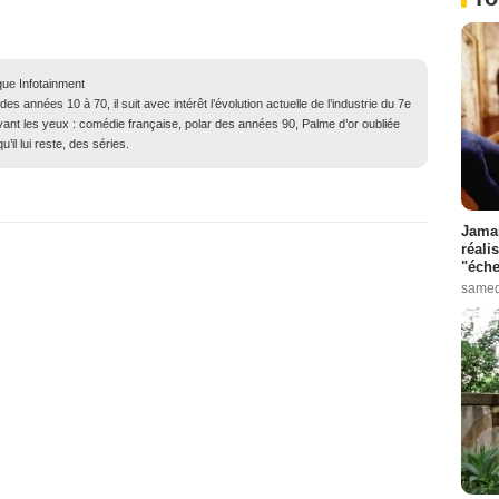
que Infotainment
 années 10 à 70, il suit avec intérêt l’évolution actuelle de l’industrie du 7e
evant les yeux : comédie française, polar des années 90, Palme d’or oubliée
il lui reste, des séries.
Jamai
réali
"éche
samed