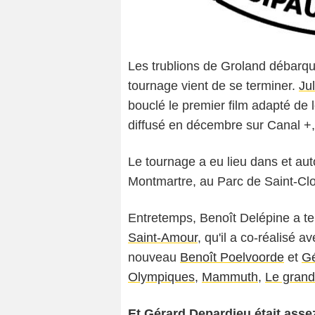
Les trublions de Groland débarq
tournage vient de se terminer.
Ju
bouclé le premier film adapté de l
diffusé en décembre sur Canal +
Le tournage a eu lieu dans et au
Montmartre, au Parc de Saint-Clo
Entretemps, Benoît Delépine a t
Saint-Amour
, qu'il a co-réalisé a
nouveau
Benoît Poelvoorde
et
Gé
Olympiques
,
Mammuth
,
Le grand
Et Gérard Depardieu était asse