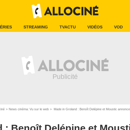
ÉRIES
STREAMING
TVACTU
VIDÉOS
VOD
Ciné
News cinéma: Vu sur le web
Made in Groland : Benoît Delépine et Moustic annoncen
 : Benoît Delépine et Mous
Canal +