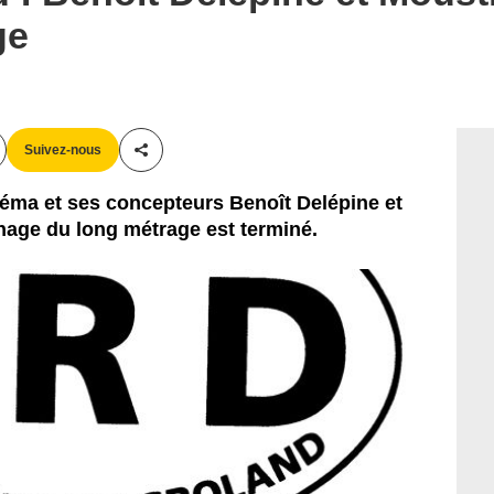
ge
Suivez-nous
Partager cet article
inéma et ses concepteurs Benoît Delépine et
nage du long métrage est terminé.