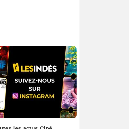
utes les actus Ciné