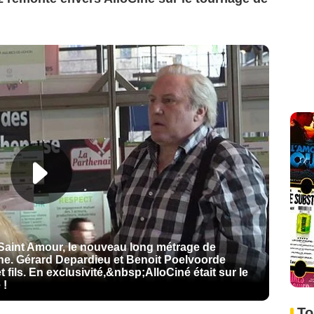
Saint Amour, le nouveau long métrage de
ne. Gérard Depardieu et Benoit Poelvoorde
 fils. En exclusivité,&nbsp;AlloCiné était sur le
 !
To