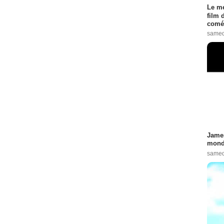
Le me
film 
comé
samed
James
monde
samed