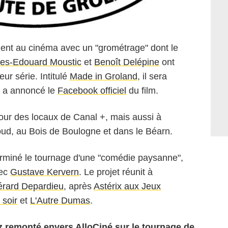
uent au cinéma avec un "grométrage" dont le
les-Edouard Moustic
et
Benoît Delépine
ont
eur série. Intitulé
Made in Groland
, il sera
, a annoncé le
Facebook officiel
du film.
tour des locaux de Canal +, mais aussi à
ud, au Bois de Boulogne et dans le Béarn.
erminé le tournage d'une "comédie paysanne",
vec
Gustave Kervern
. Le projet réunit à
rard Depardieu
, après
Astérix aux Jeux
 soir
et
L'Autre Dumas
.
z remonté envers AlloCiné sur le tournage de