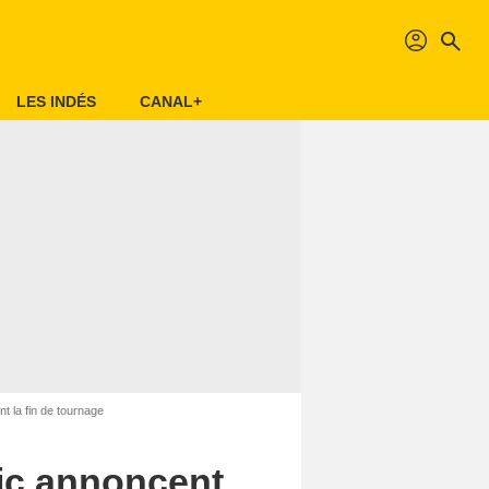
profil
search
LES INDÉS
CANAL+
t la fin de tournage
tic annoncent