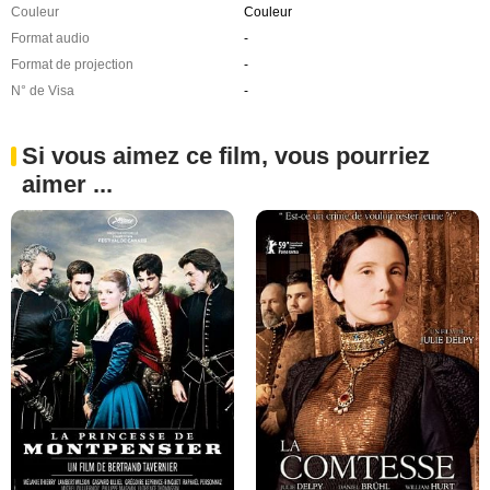
Couleur
Couleur
Format audio
-
Format de projection
-
N° de Visa
-
Si vous aimez ce film, vous pourriez
aimer ...