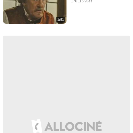
176 115 vues
1:51