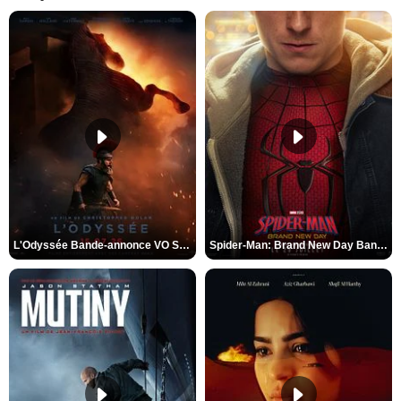
L'Odyssée Bande-annonce VO STFR
Spider-Man: Brand New Day Bande-annonce VO STFR