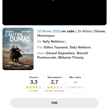
10 février 2010
en salle
|
1h 45min
|
Drame
,
Historique
De
Safy Nebbou
|
Par
Gilles Taurand
,
Safy Nebbou
Avec
Gérard Depardieu
,
Benoît
Poelvoorde
,
Mélanie Thierry
Presse
Spectateurs
Mes amis
3,3
2,7
--
20 critiques
628 notes, 158 critiques
VOD