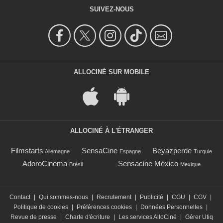
SUIVEZ-NOUS
ALLOCINÉ SUR MOBILE
ALLOCINÉ À L'ÉTRANGER
Filmstarts
SensaCine
Beyazperde
Allemagne
Espagne
Turquie
AdoroCinema
Sensacine México
Brésil
Mexique
Contact
|
Qui sommes-nous
|
Recrutement
|
Publicité
|
CGU
|
CGV
|
Politique de cookies
|
Préférences cookies
|
Données Personnelles
|
Revue de presse
|
Charte d'écriture
|
Les services AlloCiné
|
Gérer Utiq