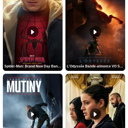
Spider-Man: Brand New Day Bande-annonce VO STFR
L'Odyssée Bande-annonce VO STFR