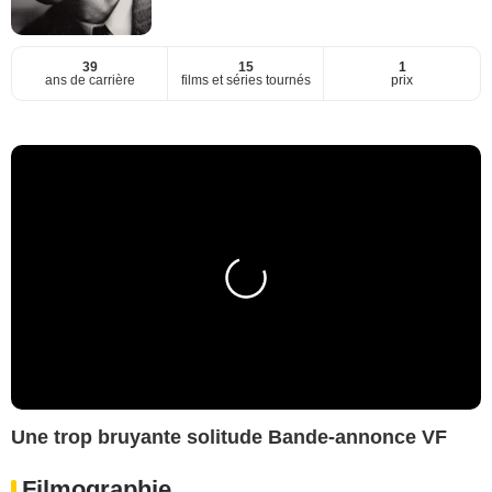
39
15
1
ans de carrière
films et séries tournés
prix
Une trop bruyante solitude Bande-annonce VF
Filmographie