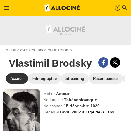
profil
menu
search
Accueil
Stars
Acteurs
Vlastimil Brodsky
Vlastimil Brodsky
Accueil
Filmographie
Streaming
Récompenses
V
Métier
Acteur
Nationalité
Tchécoslovaque
Naissance
15 décembre 1920
Décès
20 avril 2002
à l'age de 81 ans