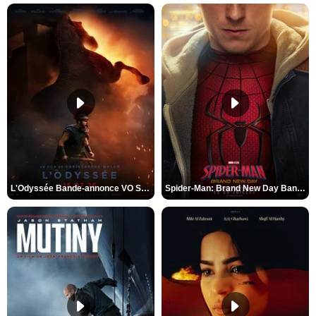
L'Odyssée Bande-annonce VO STFR
Spider-Man: Brand New Day Bande-annonce VO STFR